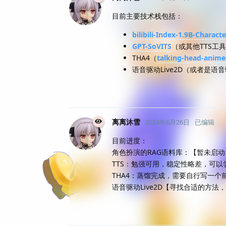
目前主要技术栈包括：
bilibili-Index-1.9B-Characte
GPT-SoVITS
（或其他TTS工具
THA4（
talking-head-anime
语音驱动Live2D（或者是语音
离离沐雪
2024年6月26日
已编辑
目前进度：
角色扮演的RAG语料库：【暂未启
TTS：勉强可用，稳定性略差，可
THA4：蒸馏完成，需要自行写一个
语音驱动Live2D【寻找合适的方法，可