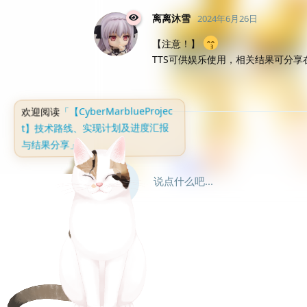
离离沐雪
2024年6月26日
【注意！】
TTS可供娱乐使用，相关结果可分享在本
欢迎阅读
「【CyberMarblueProjec
t】技术路线、实现计划及进度汇报
与结果分享」
说点什么吧...