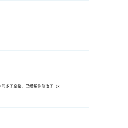
回复
中间多了空格。已经帮你修改了（x
回复