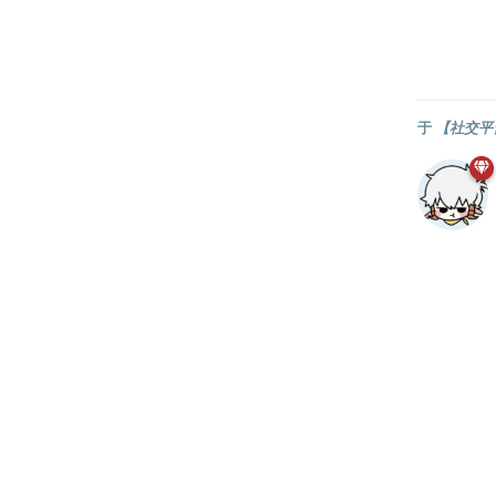
于
【社交平