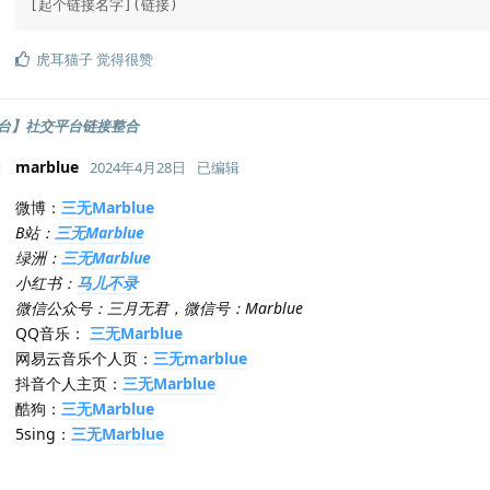
[起个链接名字](链接)
虎耳猫子
觉得很赞
台】社交平台链接整合
marblue
2024年4月28日
已编辑
微博：
三无Marblue
B站：
三无Marblue
绿洲：
三无Marblue
小红书：
马儿不录
微信公众号：三月无君，微信号：Marblue
QQ音乐：
三无Marblue
网易云音乐个人页：
三无marblue
抖音个人主页：
三无Marblue
酷狗：
三无Marblue
5sing：
三无Marblue