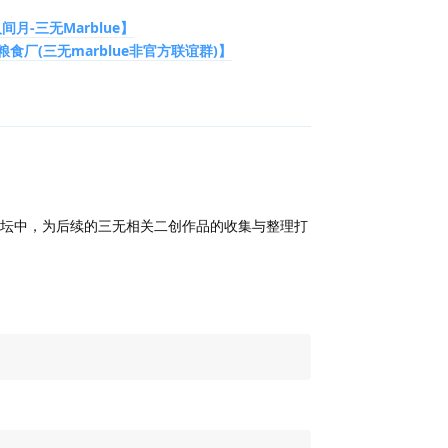
月-三无Marblue】
食厂(三无marblue非官方联谊群)】
回复
坛中，为后续的三无相关二创作品的收集与整理打