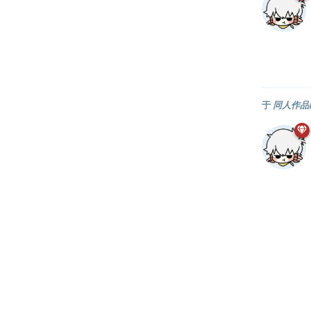
于
同人作品