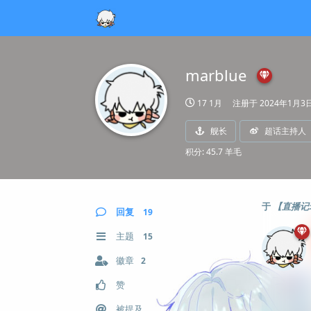
marblue
17 1月
注册于
2024年1月3
舰长
超话主持人
积分: 45.7 羊毛
于
【直播记录】
回复
19
主题
15
徽章
2
赞
被提及