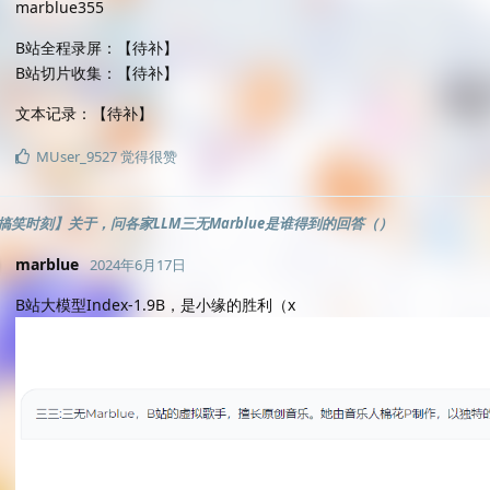
marblue355
B站全程录屏：【待补】
B站切片收集：【待补】
文本记录：【待补】
MUser_9527
觉得很赞
搞笑时刻】关于，问各家LLM三无Marblue是谁得到的回答（）
marblue
2024年6月17日
B站大模型Index-1.9B，是小缘的胜利（x