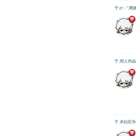
于
cr：“
于
同人作品
于
本社区为